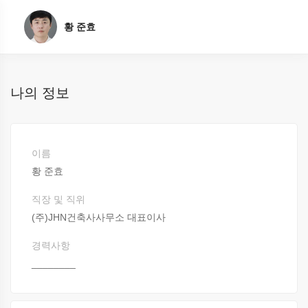
황 준효
나의 정보
이름
황 준효
직장 및 직위
(주)JHN건축사사무소 대표이사
경력사항
________