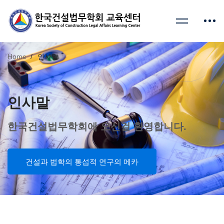
Home
인사말
인사말
한국건설법무학회에 오신걸 환영합니다.
건설과 법학의 통섭적 연구의 메카