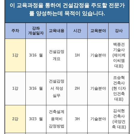
이 교육과정을 통하여 건설감정을 주도할 전문가
를 양성하는데 목적이 있습니다.
강좌
주차
교육내용
시간
교육분야
강사
개설일자
백종건
기술사
건설감정
1강
3/16 월
1H
기술분야
(제이케
개요
이씨엠
대표)
조승혁
건설감정
건축사
1강
3/16 월
서 작성
2H
기술분야
(현 디자
인건축
실무
대표)
김석현
건축설계
건축사
2강
3/23 월
용역비
3H
기술분야
(국양건
감정방법
축 대표)