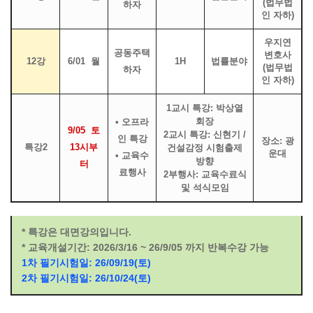
(법무법
하자
인 자하)
우지연
공동주택
변호사
12강
6/01 월
1H
법률분야
(법무법
하자
인 자하)
1교시 특강: 박상열
회장
• 오프라
9/05 토
2교시 특강: 신현기 /
인 특강
장소: 광
특강2
13시부
건설감정 시험출제
운대
• 교육수
방향
터
료행사
2부행사: 교육수료식
및 석식모임
* 특강은 대면강의입니다.
* 교육개설기간: 2026/3/16 ~ 26/9/05 까지 반복수강 가능
1차 필기시험일: 26/09/19(토)
2차 필기시험일: 26/10/24(토)