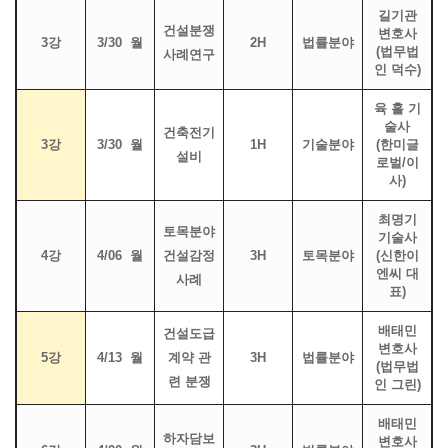
길기관
건설분쟁
변호사
3강
3/30 월
2H
법률분야
(법무법
사례연구
인 덕수)
육 홀 기
술사
건축전기
3강
3/30 월
1H
기술분야
(한미글
설비
로벌/이
사)
최명기
토목분야
기술사
4강
4/06 월
건설감정
3H
토목분야
(신한이
엔씨 대
사례
표)
배태민
건설도급
변호사
5강
4/13 월
계약 관
3H
법률분야
(법무법
련 분쟁
인 그린)
배태민
하자담보
변호사