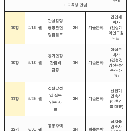
운대
• 교육생 만남
김영재
건설감정
박사
10강
5/18 월
공정관련
2H
기술분야
(건설계
약연구원
쟁점검토
대표)
이상우
박사
공기연장
(건설경
10강
5/18 월
간접비
1H
기술분야
영전략연
감정
구소 대
표)
건설감정
신현기
인 실무
건축사
11강
5/25 월
3H
기술분야
(아후건
연수 자
축 대표)
료
정지숙
공동주택
변호사
12강
6/01 월
1H
법률분야