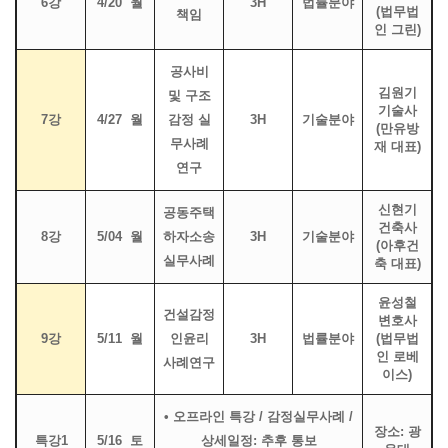
6강
4/20 월
3H
법률분야
(법무법
책임
인 그린)
공사비
김원기
및 구조
기술사
7강
4/27 월
감정 실
3H
기술분야
(만유방
무사례
재 대표)
연구
신현기
공동주택
건축사
8강
5/04 월
하자소송
3H
기술분야
(아후건
실무사례
축 대표)
윤성철
건설감정
변호사
9강
5/11 월
인윤리
3H
법률분야
(법무법
인 로베
사례연구
이스)
• 오프라인 특강 / 감정실무사례 /
장소: 광
특강1
5/16 토
상세일정: 추후 통보