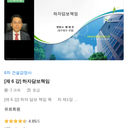
6차 건설감정사
[제 6 강] 하자담보책임
3 과목
중급
[제 6 강] 하자 담보 책임 목 차 제1장 …
유료회원
4.85
/5