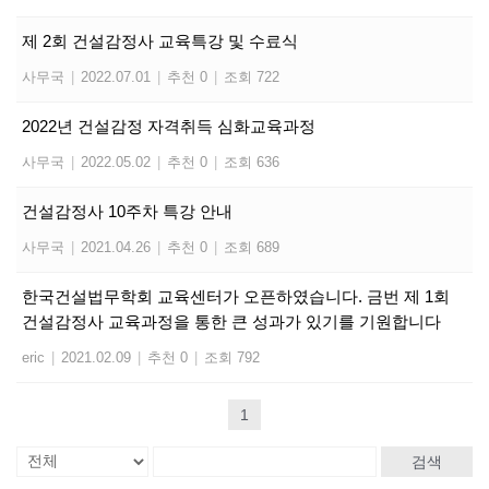
제 2회 건설감정사 교육특강 및 수료식
사무국
|
2022.07.01
|
추천 0
|
조회 722
2022년 건설감정 자격취득 심화교육과정
사무국
|
2022.05.02
|
추천 0
|
조회 636
건설감정사 10주차 특강 안내
사무국
|
2021.04.26
|
추천 0
|
조회 689
한국건설법무학회 교육센터가 오픈하였습니다. 금번 제 1회
건설감정사 교육과정을 통한 큰 성과가 있기를 기원합니다
eric
|
2021.02.09
|
추천 0
|
조회 792
1
검색