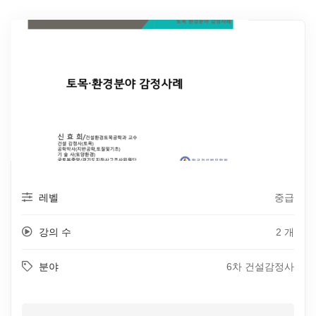
레벨
중급
강의 수
2 개
분야
6차 건설감정사