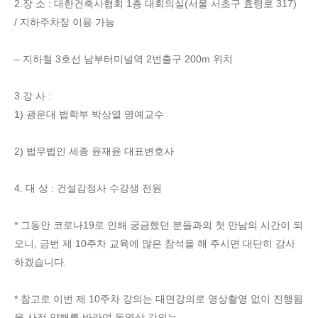
2.장 소 : 대한건축사협회 1층 대회의실(서울 서초구 효령로 317)
/ 지하주차장 이용 가능
– 지하철 3호선 남부터미널역 2번출구 200m 위치
3.강 사 :
1) 광운대 법학부 박상열 명예교수
2) 법무법인 세종 윤재윤 대표변호사
4. 대 상 : 건설감정사 수강생 전원
* 그동안 코로나19로 인해 궁금했던 분들과의 첫 만남의 시간이 되
오니, 금번 제 10주차 교육에 많은 참석을 해 주시면 대단히 감사
하겠습니다.
* 참고로 이번 제 10주차 강의는 대면강의로 영상촬영 없이 진행됨
을 사전 양해를 바라며 동영상 강의는