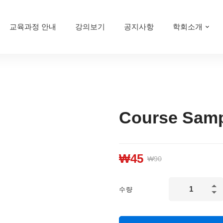
교육과정 안내
강의보기
공지사항
학회소개
Course Samp
₩
45
₩
90
Course
수량
Sample
02
quantity