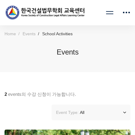
Home
Events
School Activities
Events
2
events의 수강 신청이 가능합니다.
Event Type:
All