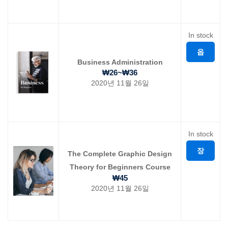
니
In stock
옵
Business Administration
션
₩
26
~
₩
36
2020년 11월 26일
선
택
In stock
장
The Complete Graphic Design
Theory for Beginners Course
바
₩
45
2020년 11월 26일
구
니