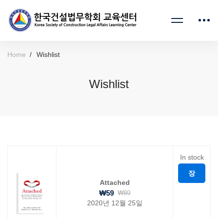
Home
Wishlist
Wishlist
Wishlist
In stock
장
Attached
바
₩
59
₩
89
2020년 12월 25일
구